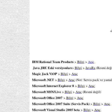
IBM Rational Team Products
>
Bilgi
>
Araç
Java JRE
Eski versiyonları
>
Bilgi
>
JavaRa
(Resmi deği
Magic Jack ViOP
>
Bilgi
>
Araç
Microsoft .NET
>
Bilgi
>
Araç
(Not: Servis pack ve yamal
Microsoft Internet Explorer 8
>
Bilgi
>
Araç
Microsoft MSN/Live
>
Bilgi
>
Araç
(Resmi değil)
Microsoft Office 2007
>
Bilgi
>
Araç
Microsoft Office 2007 Suite (Servis Pack)
>
Bilgi
>
Araç
Microsoft Visual Studio 2005 beta
>
Bilgi
>
Araç