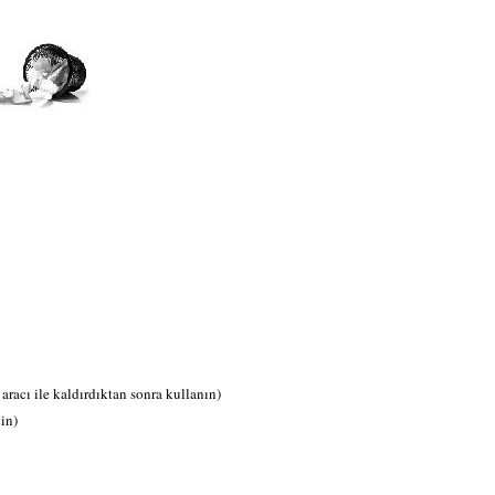
Ac
Ay
Bi
Bi
Cl
DN
Ek
Gi
aracı ile kaldırdıktan sonra kullanın)
In
in)
No
Pr