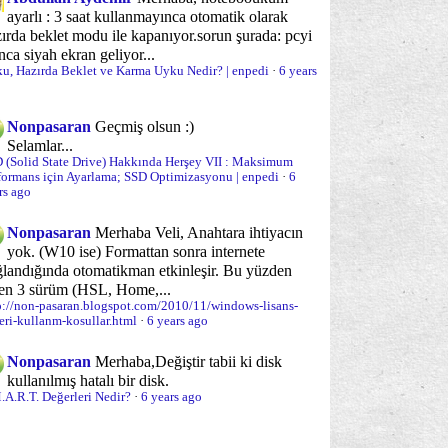
ayarlı : 3 saat kullanmayınca otomatik olarak
ırda beklet modu ile kapanıyor.sorun şurada: pcyi
nca siyah ekran geliyor...
u, Hazırda Beklet ve Karma Uyku Nedir? | enpedi
·
6 years
Nonpasaran
Geçmiş olsun :)
Selamlar...
 (Solid State Drive) Hakkında Herşey VII : Maksimum
formans için Ayarlama; SSD Optimizasyonu | enpedi
·
6
rs ago
Nonpasaran
Merhaba Veli, Anahtara ihtiyacın
yok. (W10 ise) Formattan sonra internete
landığında otomatikman etkinleşir. Bu yüzden
ten 3 sürüm (HSL, Home,...
p://non-pasaran.blogspot.com/2010/11/windows-lisans-
leri-kullanm-kosullar.html
·
6 years ago
Nonpasaran
Merhaba,
Değiştir tabii ki disk
kullanılmış hatalı bir disk.
.A.R.T. Değerleri Nedir?
·
6 years ago