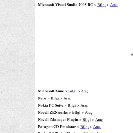
Microsoft Visual Studio 2008 RC
>
Bilgi
>
Araç
Microsoft Zune
>
Bilgi
>
Araç
Nero
>
Bilgi
>
Araç
Nokia PC Suite
>
Bilgi
>
Araç
Novell ZENworks
>
Bilgi
>
Araç
Novell iManager Plugin
>
Bilgi
>
Araç
Paragon CD Emulator
>
Bilgi
>
Araç