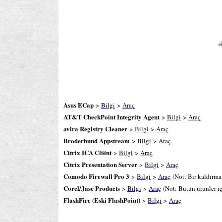
Asus ECap
>
Bilgi
>
Araç
AT&T CheckPoint Integrity Agent
>
Bilgi
>
Araç
avira Registry Cleaner
>
Bilgi
>
Araç
Broderbund Appstream
>
Bilgi
>
Araç
Citrix ICA Cliënt
>
Bilgi
>
Araç
Citrix Presentation Server
>
Bilgi
>
Araç
Comodo Firewall Pro 3
>
Bilgi
>
Araç
(Not: Bir kaldırma 
Corel/Jasc Products
>
Bilgi
>
Araç
(Not: Bütün ürünler iç
FlashFire (Eski FlashPoint)
>
Bilgi
>
Araç