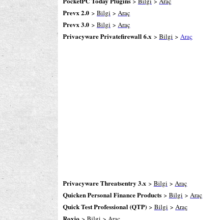
PocketPC Today Plugins
>
Bilgi
>
Araç
Prevx 2.0
>
Bilgi
>
Araç
Prevx 3.0
>
Bilgi
>
Araç
Privacyware Privatefirewall 6.x
>
Bilgi
>
Araç
Privacyware Threatsentry 3.x
>
Bilgi
>
Araç
Quicken Personal Finance Products
>
Bilgi
>
Araç
Quick Test Professional (QTP)
>
Bilgi
>
Araç
Roxio
>
Bilgi
>
Araç