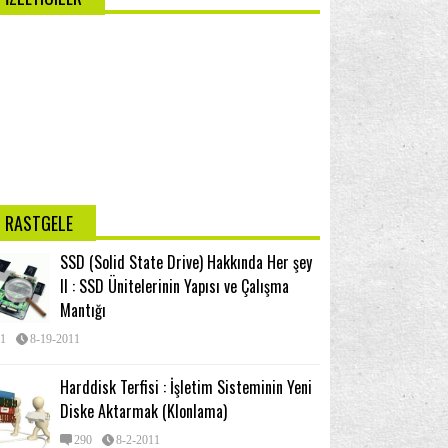
RASTGELE
SSD (Solid State Drive) Hakkında Her şey
II : SSD Ünitelerinin Yapısı ve Çalışma
Mantığı
1
8-19-2011
Harddisk Terfisi : İşletim Sisteminin Yeni
Diske Aktarmak (Klonlama)
290
8-2-2011