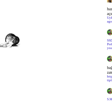
haz
açı
Uyk
ago
SSD
Per
yea
bağ
za
htt
tip
S.M