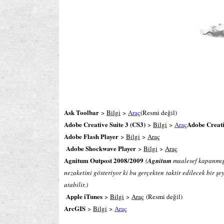
Ask Toolbar
>
Bilgi
>
Araç
(Resmi değil)
Adobe Creative Suite 3 (CS3)
Adobe Creati
>
Bilgi
>
Araç
Adobe Flash Player
>
Bilgi
>
Araç
Adobe Shockwave Player
>
Bilgi
>
Araç
Agnitum Outpost 2008/2009
(
Agnitum
maalesef kapanmış
nezaketini gösteriyor ki bu gerçekten
taktir edilecek bir ş
atabilir.)
Apple iTunes
>
Bilgi
>
Araç
(Resmi değil)
ArcGIS
>
Bilgi
>
Araç