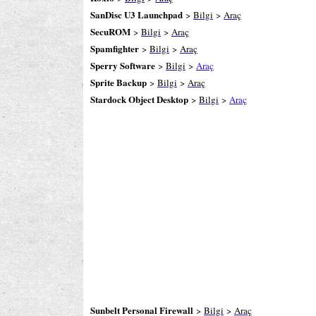
SanDisc U3 Launchpad
>
Bilgi
>
Araç
SecuROM
>
Bilgi
>
Araç
Spamfighter
>
Bilgi
>
Araç
Sperry Software
>
Bilgi
>
Araç
Sprite Backup
>
Bilgi
>
Araç
Stardock Object Desktop
>
Bilgi
>
Araç
Sunbelt Personal Firewall
>
Bilgi
>
Araç