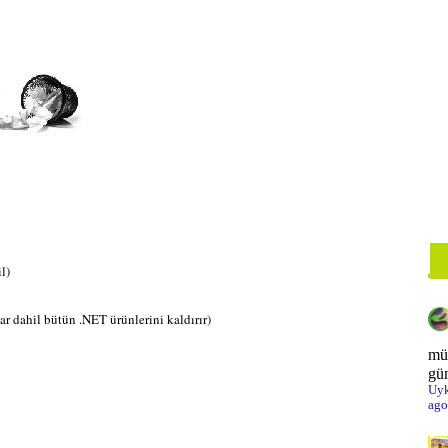
So
Vi
Wi
no
Üc
l)
ar dahil bütün .NET ürünlerini kaldırır)
mü
gün
Uyk
ago