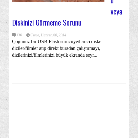
ü
veya
Diskinizi Görmeme Sorunu
136
Cuma, Haziran 06, 2014
Çoğunuz bir USB Flash sürücüye/harici diske
diziler/filmler atıp direkt buradan çalıştırmayı,
dizilerinizi/filmlerinizi büyük ekranda seyr...