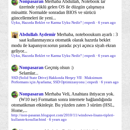
Nonpasaran
Merhaba Abdullah, Notebook lar
üzerinde yüklü gelen OS ile düzgün çalışmaya
müsaittir. Normalde sonradan BIOS ve sürücü
güncellemeleri ile yeni...
Uyku, Hazırda Beklet ve Karma Uyku Nedir? | enpedi
·
6 years ago
Abdullah Aydemir
Merhaba, notebooukum ayarlı : 3
saat kullanmayınca otomatik olarak hazırda beklet
modu ile kapanıyor.sorun şurada: pcyi açınca siyah ekran
geliyor...
Uyku, Hazırda Beklet ve Karma Uyku Nedir? | enpedi
·
6 years ago
Nonpasaran
Geçmiş olsun :)
Selamlar...
SSD (Solid State Drive) Hakkında Herşey VII : Maksimum
Performans için Ayarlama; SSD Optimizasyonu | enpedi
·
6 years ago
Nonpasaran
Merhaba Veli, Anahtara ihtiyacın yok.
(W10 ise) Formattan sonra internete bağlandığında
otomatikman etkinleşir. Bu yüzden zaten 3 sürüm (HSL,
Home,...
http://non-pasaran.blogspot.com/2010/11/windows-lisans-tipleri-
kullanm-kosullar.html
·
6 years ago