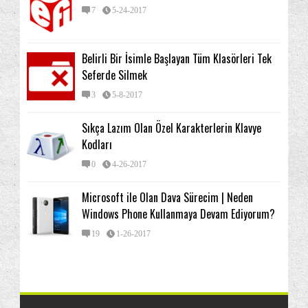
7
5-24-2017
Belirli Bir İsimle Başlayan Tüm Klasörleri Tek
Seferde Silmek
3
5-8-2017
Sıkça Lazım Olan Özel Karakterlerin Klavye
Kodları
0
4-26-2017
Microsoft ile Olan Dava Sürecim | Neden
Windows Phone Kullanmaya Devam Ediyorum?
19
1-26-2017