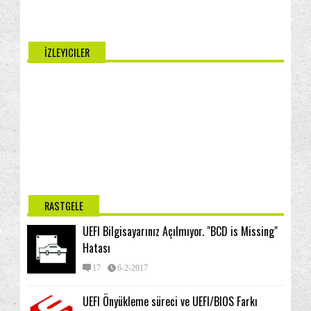
İZLEYICILER
RASTGELE
UEFI Bilgisayarınız Açılmıyor. "BCD is Missing"
Hatası
17
6-2-2017
UEFI Önyükleme süreci ve UEFI/BIOS Farkı