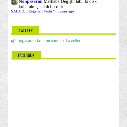
Nonpasaran
Merhaba,
Değiştir tabii ki disk
kullanılmış hatalı bir disk.
S.M.A.R.T. Değerleri Nedir?
·
6 years ago
TWITTER
@nonpasaran kullanıcısından Tweetler
FACEBOOK