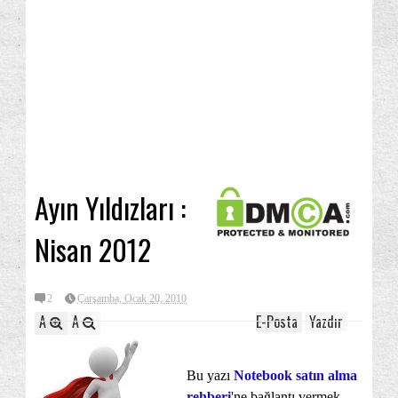
Ayın Yıldızları :
Nisan 2012
2
Çarşamba, Ocak 20, 2010
A
A
E-Posta
Yazdır
Bu yazı
Notebook satın alma
rehberi
'ne bağlantı vermek