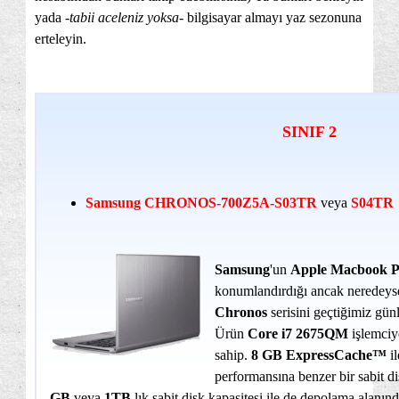
yada -
tabii aceleniz yoksa
- bilgisayar almayı yaz sezonuna
erteleyin.
SINIF 2
Samsung CHRONOS-700Z5A-S03TR
veya
S04TR
Samsung
'un
Apple Macbook P
konumlandırdığı ancak neredeyse 
Chronos
serisini geçtiğimiz gün
Ürün
Core i7 2675QM
işlemci
sahip.
8 GB ExpressCache™
il
performansına benzer bir sabit d
GB
veya
1TB
lık sabit disk kapasitesi ile de depolama alanı