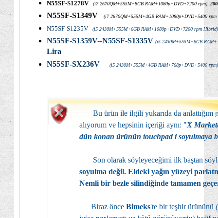
N55SF-S1278V
(i7 2670QM+555M+8GB RAM+1080p+DVD+7200 rpm)
200
N55SF-S1349V
(i7 2670QM+555M+4GB RAM+1080p+DVD+5400 rpm
N55SF-S1235V
(i5 2430M+555M+6GB RAM+1080p+DVD+7200 rpm Hibrid
N55SF-S1359V--N55SF-S1335V
(i5 2430M+555M+6GB RAM+
Lira
N55SF-SX236V
(i5 2430M+555M+4GB RAM+768p+DVD+5400 rpm
Bu ürün ile ilgili yukarıda da anlattığım g
alıyorum ve hepsinin içeriği aynı: "
X Market
dün konan ürünün touchpad i soyulmaya ba
Son olarak söyleyeceğimi ilk baştan söy
soyulma değil. Eldeki yağın yüzeyi parlat
Nemli bir bezle silindiğinde tamamen geçe
Biraz önce
Bimeks
'te bir teşhir ürününü