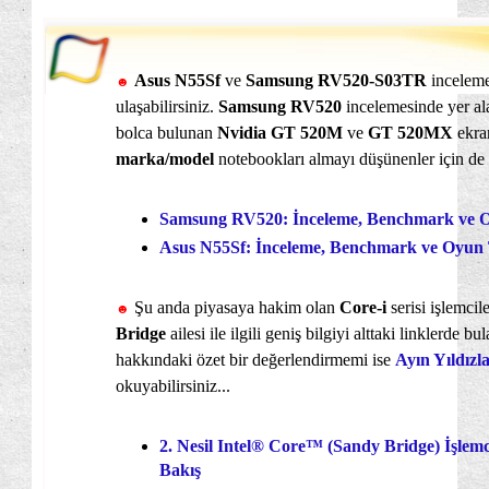
Asus N55Sf
ve
Samsung RV520-S03TR
inceleme
☻
ulaşabilirsiniz.
Samsung
RV520
incelemesinde yer al
bolca bulunan
Nvidia GT 520M
ve
GT 520MX
ekra
marka/model
notebookları almayı düşünenler için de r
Samsung RV520: İnceleme, Benchmark ve Oy
Asus N55Sf: İnceleme, Benchmark ve Oyun T
Şu anda piyasaya hakim olan
Core-i
serisi işlemcil
☻
Bridge
ailesi ile ilgili geniş bilgiyi alttaki linklerde bu
hakkındaki özet bir değerlendirmemi ise
Ayın Yıldızla
okuyabilirsiniz...
2. Nesil Intel® Core™ (Sandy Bridge) İşlemc
Bakış