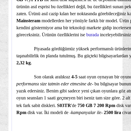
ürünün asıl esprisi bu özellikleri değil, bu özellikleri sunan
zaten. Ürünü asıl cazip kılan her noktasında görebileceğiniz ka
Mainsteram
modellerden her yönüyle farklı bir model. Ürün p
kendini göstermiyor ama bir teknoloji markete gidip incelerse
göreceksiniz. Ürünün özelliklerini ise
burada
inceleyebilirsiniz
Piyasada gördüğümüz yüksek performanslı ürünlerin 
taşınabilirlik ön planda tutulmuş. Bu güçteki bilgisayarlardan
2,32 kg
.
Son olarak aralıksız
4-5
saat oyun oynayan bir oyunc
performansı size tatmin eder etmesine de
- bu bilgisayar bunun
yazık edersiniz. Benim gibi sadece yeni çıkan oyunlara göz a
oyun seansları 1 saati geçmeyen biri iseniz tam size göre. 2 a
tek fark sabit diskleri.
S03TR
'de
750 GB 7 200 Rpm
disk va
Rpm
disk var. İki modeli de -
kampanyalar ile
-
2500 lira
civar