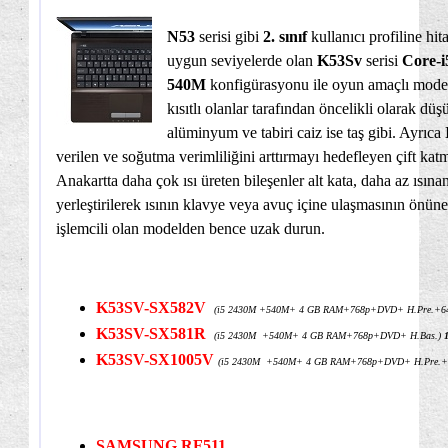
N53
serisi gibi
2. sınıf
kullanıcı profiline hi
uygun seviyelerde olan
K53Sv
serisi
Core-i
540M
konfigürasyonu ile oyun amaçlı model
kısıtlı olanlar tarafından öncelikli olarak dü
alüminyum ve tabiri caiz ise taş gibi. Ayrıca
verilen ve soğutma verimliliğini arttırmayı hedefleyen çift kat
Anakartta daha çok ısı üreten bileşenler alt kata, daha az ısınan
yerleştirilerek ısının klavye veya avuç içine ulaşmasının önün
işlemcili olan modelden bence uzak durun.
K53SV-SX582V
(i5 2430M +540M+ 4 GB RAM+768p+DVD+ H.Pre.+6
K53SV-SX581R
(i5 2430M +540M+ 4 GB RAM+768p+DVD+ H.Bas.)
K53SV-SX1005V
(i5 2430M +540M+ 4 GB RAM+768p+DVD+ H.Pre.+
SAMSUNG RF511