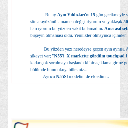
Bu ay
Ayın Yıldızları
'nı
15
gün gecikmeyle y
site arayüzünü tamamen değiştiriyorum ve yaklaşık
5
harcıyorum bu yüzden vakit bulamadım.
Ama asıl se
birşeyin olmaması oldu. Yenilikler olmayınca içimden
Bu yüzden yazı neredeyse geçen ayın aynısı. An
şikayet var; "
N55'i X markette gördüm touchpad i
kadar çok sorulmaya başlandı ki bir açıklama girme 
bölümde bunu okuyabilirsiniz...
Ayrıca
N55Sl
modelini de ekledim...