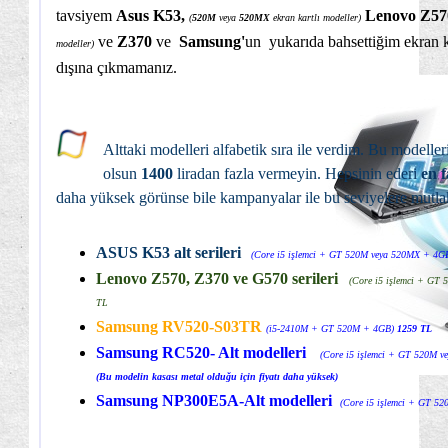
tavsiyem
Asus
K53,
Lenovo Z5
(
520M
veya
520MX
ekran kartlı modeller)
ve
Z370
ve
Samsung'
un yukarıda bahsettiğim ekran k
modeller)
dışına çıkmamanız.
Alttaki modelleri alfabetik sıra ile verdim. Bu modelleri
olsun
1400
liradan fazla vermeyin. Hepsinin ederi
en 
daha yüksek görünse bile kampanyalar ile bu seviyelere mutlak
ASUS K53 alt serileri
(Core i5 işlemci + GT 520M veya 520MX + 4G
Lenovo Z570, Z370 ve G570 serileri
(Core i5 işlemci + GT
TL
Samsung RV520-S03TR
(i5-2410M + GT 520M + 4GB)
1259 TL
Samsung RC520- Alt modelleri
(Core i5 işlemci + GT 520M 
(Bu modelin kasası metal olduğu için fiyatı daha yüksek)
Samsung NP300E5A-Alt modelleri
(Core i5 işlemci + GT 5