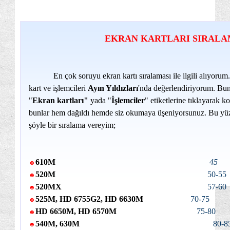
EKRAN KARTLARI SIRALA
En çok soruyu ekran kartı sıralaması ile ilgili alıyorum. 
kart ve işlemcileri
Ayın Yıldızları
'nda değerlendiriyorum. Bu
"
Ekran kartları"
yada "
İşlemciler
" etiketlerine tıklayarak k
bunlar hem dağıldı hemde siz okumaya üşeniyorsunuz. Bu yü
şöyle bir sıralama vereyim;
610M
45
☻
520M
50-55
☻
520MX
57-60
☻
525M, HD 6755G2, HD 6630M
70-75
☻
HD 6650M, HD 6570M
75-80
☻
540M, 630M
80-8
☻