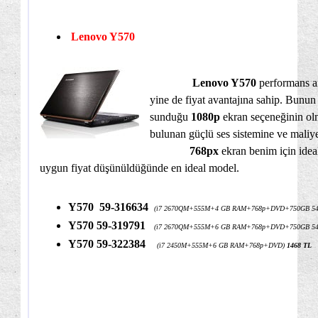
Lenovo Y570
Lenovo Y570
performans 
yine de fiyat avantajına sahip. Bunu
sunduğu
1080p
ekran seçeneğinin o
bulunan güçlü ses sistemine ve maliye
768px
ekran benim için idea
uygun fiyat düşünüldüğünde en ideal model.
Y570
59-316634
(i7 2670QM+555M+4 GB RAM+768p+DVD+750GB 54
Y570 59-319791
(i7 2670QM+555M+6 GB RAM+768p+DVD+750GB 54
Y570 59-322384
(i7 2450M+555M+6 GB RAM+768p+DVD)
1468 TL