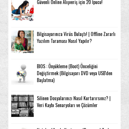
Güvenli Online Alışveriş için 20 İpucu!
Bilgisayarınıza Virüs Bulaştı! | Offline Zararlı
Yazılım Taraması Nasıl Yapılır?
BIOS : Önyükleme (Boot) Önceliğini
Değiştirmek (Bilgisayarı DVD veya USB'den
Başlatma)
Silinen Dosyalarınızı Nasıl Kurtarırsınız? |
Veri Kaybı Senaryoları ve Çözümler