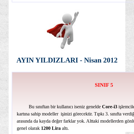
AYIN YILDIZLARI - Nisan 2012
SINIF 5
Bu sınıftan bir kullanıcı iseniz genelde
Core-i3
işlemcile
kartına sahip modeller işinizi görecektir. Tıpkı 3. sınıfta verd
arasında da kayda değer farklar yok. Alttaki modellerden gönlü
genel olarak
1200 Lira
altı.