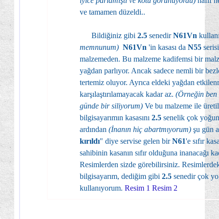
iyice parlamıştı ve kötü görünüyordu)
hafif n
ve tamamen düzeldi..
Bildiğiniz gibi
2.5
senedir
N61Vn
kullan
memnunum)
N61Vn
'in kasası da
N55
seris
malzemeden. Bu malzeme kadifemsi bir malz
yağdan parlıyor. Ancak sadece nemli bir bezle
tertemiz oluyor. Ayrıca eldeki yağdan etkile
karşılaştırılamayacak kadar az.
(Örneğin ben 
günde bir siliyorum)
Ve bu malzeme ile üreti
bilgisayarımın kasasını
2.5
senelik çok yoğun
ardından
(İnanın hiç abartmıyorum)
şu gün a
kırıldı
" diye servise gelen bir
N61
'e sıfır ka
sahibinin kasanın sıfır olduğuna inanacağı k
Resimlerden sizde görebilirsiniz. Resimlerde
bilgisayarım, dediğim gibi
2.5
senedir çok yoğ
kullanıyorum.
Resim 1
Resim 2