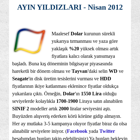
AYIN YILDIZLARI - Nisan 2012
Maalesef
Dolar
kurunun sürekli
yukarıya tırmanması ve yaza göre
yaklaşık
%20
yüksek olması artık
fiyatlara kalıcı olarak yansımaya
başladı. Buna kış döneminin bilgisayar piyasasında
hareketli bir dönem olması ve
Tayvan'
daki selin
WD
ve
Seagate
'in disk üretim tesislerini vurması ve
HDD
fiyatlarının ikiye katlanması eklenince fiyatlar oldukça
yukarılara çıktı. Örneğin,
Dolar
'ın
1550 Lira
olduğu
seviyelerde kolaylıkla
1700-1900
Liraya satın alınabilen
SINIF 2
modeller artık
2000
liralar seviyesini aştı.
Buyüzden alışveriş ederken körü körüne gidip almayın.
Her ay mutlaka 3-5 kampanya oluyor fiyatlar biraz da olsa
alınabilir seviyelere iniyor. (
Facebook
yada
Twitter
hesabımdan bunları takip edebilirsiniz) Ya bunları bekleyin