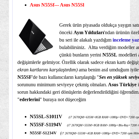
Asus N55Sf---
Asus N55
Sl
Gerek ürün piyasada oldukça yaygın satıl
önceki
Ayın Yıldızları
'ndan ürünün özell
bu seri ile alakalı yazdığım
inceleme yaz
bulabilirsiniz. Altta verdiğim modeller 
çünkü bunların yerini
N55SL
modelleri 
değişimlerle gelmiyor. Özellik olarak sadece ekran kartı değiş
ekran kartlarını karşılaştırdım)
ama benim asıl umduğum iyile
N55SF
'de bazı kullanıcıların karşılaştığı "
Ses en yüksek seviye
sorununu minimum seviyeye çekmiş olmaları.
Asus Türkiye
i
sorun hakkındaki geri dönüşlerin değerlendirildiğini öğrendim
"
ederlerini
" buraya not düşeceğim
N55SL-S1011V
(i7 2670QM+635M+8GB RAM+1080p+DVD+7200 rp
N55SF-S1194V
(i7 2670QM+555M+8GB RAM+1080p+Blu-Ray+7200 r
N55SF-S1234V
(
i7 2670QM+555M+4GB RAM+1080p+DVD+7200 rpm Hibr