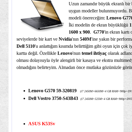
Uzun zamandır büyük ekranlı bir bi
uygun modeller bulunmuyordu. Bu 
modeli önereceğim:
Lenovo G77
İki modelin de ekran büyüklüğü
1
1600 x 900
.
G770
'in ekran kartı
seviyelerde bir kart ve
Nvidia
'nın
540M
'ine yakın bir perfor
Dell 5110
'u anlattığım kısımda belirttiğim gibi oyun için çok i
kartta değil. Özellikle
Lenovo
'nun
temel ihtiyaç
olarak adland
olması dolayısıyla öyle alengirli bir kasaya ve ekstra multimed
olmadığını belirteyim. Almadan önce mutlaka gözünüzle görü
Lenovo G570 59-320819
(i7 2450M+6650M+4 GB RAM+900p+DV
Dell Vostro 3750-S43B43
(i7 2450M+525M+4 GB RAM+900p+DVD
ASUS K53Sv