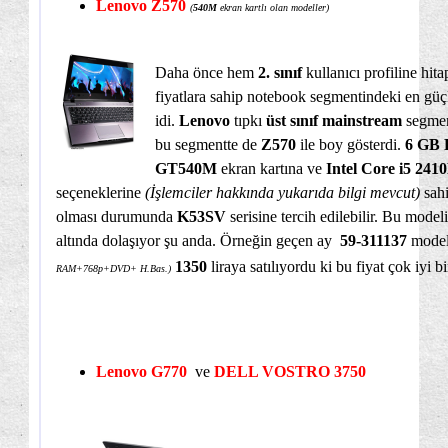
Lenovo Z570
(
540M
ekran kartlı olan modeller)
Daha önce hem
2. sınıf
kullanıcı profiline hi
fiyatlara sahip notebook segmentindeki en gü
idi.
Lenovo
tıpkı
üst sınıf mainstream
segme
bu segmentte de
Z570
ile boy gösterdi.
6 GB
GT540M
ekran kartına ve
Intel Core i5 24
seçeneklerine
(İşlemciler hakkında yukarıda bilgi mevcut)
sah
olması durumunda
K53SV
serisine tercih edilebilir. Bu modeli
altında dolaşıyor şu anda. Örneğin geçen ay
59-311137
mode
1350
liraya satılıyordu ki bu fiyat çok iyi bi
RAM+768p+DVD+ H.Bas.)
Lenovo G770
ve
DELL VOSTRO 3750