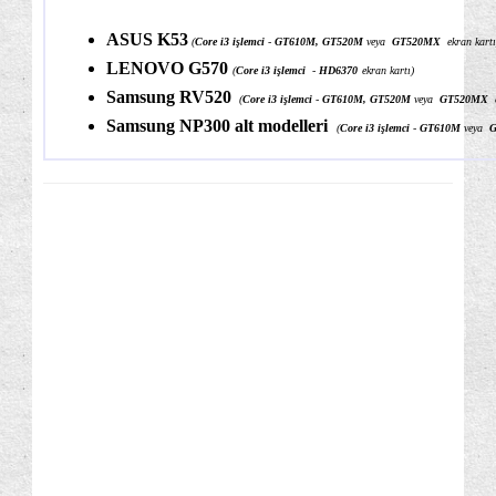
ASUS K53
(
Core i3 işlemci
-
GT610M, GT520M
veya
GT520MX
ekran kartı
LENOVO G570
(
Core i3 işlemci
-
HD6370
ekran kartı)
Samsung RV520
(
Core i3 işlemci
-
GT610M, GT520M
veya
GT520MX
Samsung NP300 alt modelleri
(
Core i3 işlemci
-
GT610M
veya