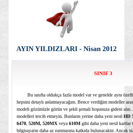
AYIN YILDIZLARI - Nisan 2012
SINIF 3
Bu sınıfta oldukça fazla model var ve genelde aynı özellik
hepsini detaylı anlatmayacağım. Bence verdiğim modeller aras
modeli gözünüzle görün ve şekli şemali hoşunuza gideni alın.
modelleri tercih etmeyin. Bunların yerine daha yeni nesil
HD 5
6470
,
520M, 520MX
veya
610M
gibi daha yeni nesil kartlar
bilgisayarın daha az ısınmasına katkıda bulunacaktır. Ancak si