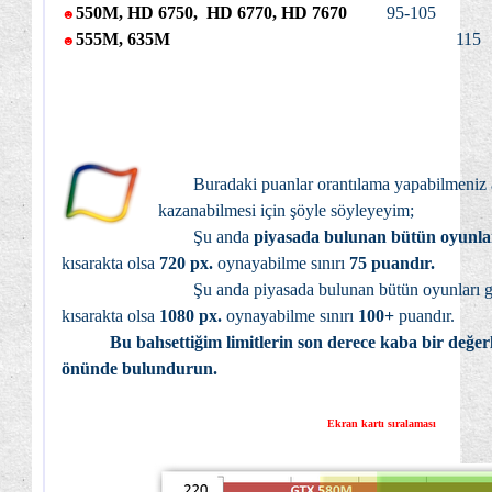
550M, HD 6750, HD 6770, HD 7670
95-105
☻
555M, 635M
115
☻
Buradaki puanlar orantılama yapabilmeniz a
kazanabilmesi için şöyle söyleyeyim;
Şu anda
piyasada bulunan bütün oyunla
kısarakta olsa
720 px.
oynayabilme sınırı
75 puandır.
Şu anda piyasada bulunan bütün oyunları gerekt
kısarakta olsa
1080 px.
oynayabilme sınırı
100+
puandır.
Bu bahsettiğim limitlerin son derece kaba bir değ
önünde bulundurun.
Ekran kartı sıralaması