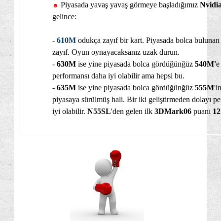
Piyasada yavaş yavaş görmeye başladığımız
Nvidi
☻
gelince:
-
610M
odukça zayıf bir kart. Piyasada bolca buluna
zayıf. Oyun oynayacaksanız uzak durun.
-
630M
ise yine piyasada bolca gördüğünğüz
540M'
e
performansı daha iyi olabilir ama hepsi bu.
-
635M
ise
yine piyasada bolca gördüğünğüz
555M
'i
piyasaya sürülmüş hali. Bir iki geliştirmeden dolayı p
iyi
olabilir.
N55SL
'den gelen ilk
3DMark06
puanı
12