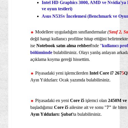
Intel HD Graphics 3000, AMD ve Nvidia'ya
ve oyun testleri)
Asus N53Sv İncelemesi (Benchmark ve Oyun T
Modellere uyguladığım sınıflandırmalar
(
Sınıf 2, Sı
☻
değil hangi kullanıcı profiline hitap ettiğini belirtmekte
ise
Notebook satın alma rehberi
'nde
"
kullanıcı
prof
bölümünde
bulabilirsiniz. Olayı yanlış anlayan arkad
açıklama koyma gereği hissettim.
Piyasadaki yeni işlemcilerden
Intel Core i7 267
5
Q
☻
Ayın Yıldızları: Ocak yazımda bulabilirsiniz.
Piyasadaki en yeni
Core i5
işlemci olan
2450M ve
☻
başladığımız
Core i5
ailesine ait ve sonu "
7"
ile biten
Ayın Yıldızları: Şubat
'ta bulabilirsiniz.