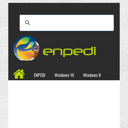
ENPEDI
Windows 10
Windows 8
Windows 7
İncelemeler
Kampanyalar
Programlar
Site Haritası