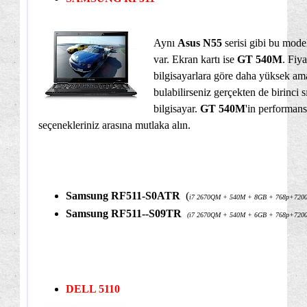
Aynı
Asus N55
serisi gibi bu mod
var. Ekran kartı ise
GT 540M
. Fiy
bilgisayarlara göre daha yüksek am
bulabilirseniz gerçekten de birinci sı
bilgisayar.
GT
540M
'in performans
seçenekleriniz arasına mutlaka alın.
Samsung RF511-S0ATR
(
i7 2670QM + 540M + 8GB + 768p+720
Samsung RF511-
-S09TR
(i7
2670QM
+ 540M + 6GB + 768p
+720
DELL 5110