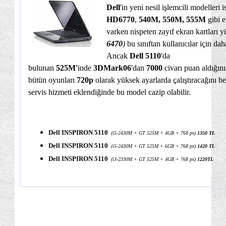
Dell
'in yeni nesil işlemcili modelleri 
HD6770
,
540M, 550M, 555M
gibi e
varken nispeten zayıf ekran kartları 
6470
)
bu sınıftan kullanıcılar için da
Ancak
Dell 5110
'da
bulunan
525M'
inde
3DMark06
'dan
7000
civarı puan aldığın
bütün oyunları
720p
olarak yüksek ayarlarda çalıştıracağını b
servis hizmeti eklendiğinde bu model cazip olabilir.
Dell INSPIRON 5110
(i5-2430M + GT 525M + 4GB + 768 px)
1350 TL
Dell INSPIRON 5110
(i5-2430M + GT 525M + 6GB + 768 px)
1420 TL
Dell INSPIRON 5110
(
i3-2330M + GT 525M + 4GB + 768 px)
1220TL