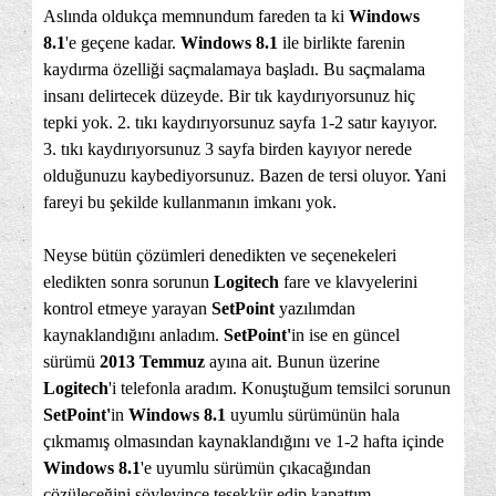
Aslında oldukça memnundum fareden ta ki
Windows
8.1
'e geçene kadar.
Windows 8.1
ile birlikte farenin
kaydırma özelliği saçmalamaya başladı. Bu saçmalama
insanı delirtecek düzeyde. Bir tık kaydırıyorsunuz hiç
tepki yok. 2. tıkı kaydırıyorsunuz sayfa 1-2 satır kayıyor.
3. tıkı kaydırıyorsunuz 3 sayfa birden kayıyor nerede
olduğunuzu kaybediyorsunuz. Bazen de tersi oluyor. Yani
fareyi bu şekilde kullanmanın imkanı yok.
Neyse bütün çözümleri denedikten ve seçenekeleri
eledikten sonra sorunun
Logitech
fare ve klavyelerini
kontrol etmeye yarayan
SetPoint
yazılımdan
kaynaklandığını anladım.
SetPoint'
in ise en güncel
sürümü
2013 Temmuz
ayına ait. Bunun üzerine
Logitech
'i telefonla aradım. Konuştuğum temsilci sorunun
SetPoint'
in
Windows 8.1
uyumlu sürümünün hala
çıkmamış olmasından kaynaklandığını ve 1-2 hafta içinde
Windows 8.1
'e uyumlu sürümün çıkacağından
çözüleceğini söyleyince teşekkür edip kapattım.