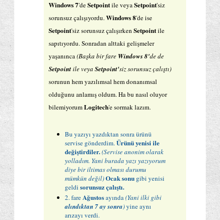
Windows 7
Setpoint
Setpoint
'de
ile veya
'siz
Windows 8
sorunsuz çalışıyordu.
'de ise
Setpoint
Setpoint
'siz sorunsuz çalışırken
ile
sapıtıyordu. Sonradan alttaki gelişmeler
yaşanınca
(Başka bir fare
Windows 8'
de de
Setpoint
ile veya
Setpoint'
siz sorunsuz çalıştı)
sorunun hem yazılımsal hem donanımsal
olduğunu anlamış oldum. Ha bu nasıl oluyor
Logitech
bilemiyorum
'e sormak lazım.
Bu yazıyı yazdıktan sonra ürünü
Ürünü yenisi ile
servise gönderdim.
değiştirdiler.
(Servise anonim olarak
yolladım. Yani burada yazı yazıyorum
diye bir iltimas olması durumu
Ocak sonu
mümkün değil)
gibi yenisi
sorunsuz çalıştı.
geldi
Ağustos
2. fare
ayında
(Yani ilki gibi
alındıktan 7 ay sonra
)
yine aynı
arızayı verdi.