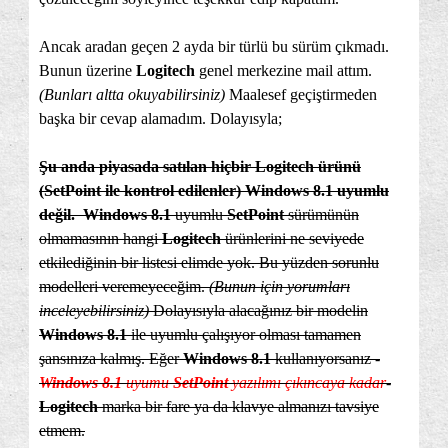
Ancak aradan geçen 2 ayda bir türlü bu sürüm çıkmadı.
Bunun üzerine
Logitech
genel merkezine mail attım.
(Bunları altta okuyabilirsiniz)
Maalesef geçiştirmeden
başka bir cevap alamadım. Dolayısyla;
Şu anda piyasada satılan hiçbir Logitech ürünü
(SetPoint ile kontrol edilenler) Windows 8.1 uyumlu
değil.
Windows 8.1
uyumlu
SetPoint
sürümünün
olmamasının hangi
Logitech
ürünlerini ne seviyede
etkilediğinin bir listesi elimde yok. Bu yüzden sorunlu
modelleri veremeyeceğim.
(Bunun için yorumları
inceleyebilirsiniz)
Dolayısıyla alacağınız bir modelin
Windows 8.1
ile uyumlu çalışıyor olması tamamen
şansınıza kalmış. Eğer
Windows 8.1
kullanıyorsanız -
Windows 8.1
uyumu
SetPoint
yazılımı çıkıncaya kadar
-
Logitech
marka bir fare ya da klavye almanızı tavsiye
etmem.