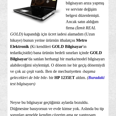
bilgisayarı arıza yapmış
ve serviste değişim
belgesi düzenlemişti.
Ancak satın aldığım
firma
(İzmit REAL
GOLD)
kapandığı için ücret iadesi alamadım (Uzun
hikaye) bunun yerine ürürnün ithalatçısı
Metro
Elektronik
(Ki kendileri
GOLD Bilgisayar
'ın
tedarikçisidir) bana ürünün bedeli sınırları içinde
GOLD
Bilgisayar
'da satılan herhangi bir marka/model bilgisayarı
alabileceğimi söylemişti. O dönem ise bir geçiş dönemiydi
ve çok az çeşit vardı. Ben de mecburiyetten -
başıma
gelecekleri de bile bile
- bir
HP 1235ET
aldım.
(
Buradaki
test bilgisayarı)
Neyse bu bilgisayar geçtiğimiz aylarda bozuldu.
Düğmesine basıyorsun ve evde kimse yok. Aslında bu tip
sorunları genelde kendim çözerim ama ne yaptıysam