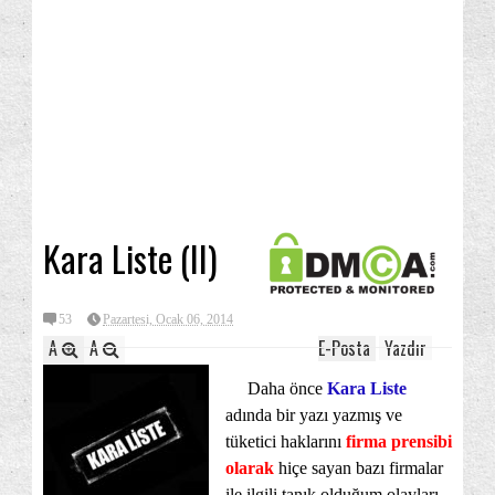
Kara Liste (II)
53
Pazartesi, Ocak 06, 2014
A
A
E-Posta
Yazdır
Daha önce
Kara Liste
adında bir yazı yazmış ve
tüketici haklarını
firma prensibi
olarak
hiçe sayan bazı firmalar
ile ilgili tanık olduğum olayları