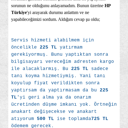
sorunun ne olduğunu anlayamadım. Bunun üzerine
HP
Türkiye
'yi arayarak durumu anlattım ve ne
yapabileceğimizi sordum. Aldığım cevap şu oldu;
Servis hizmeti alabilmem için
öncelikle
225 TL
yatırmam
gerekiyormuş. Bunu yaptıktan sonra
bilgisayarı vereceğim adresten kargo
ile alacaklarmış. Bu
225 TL
sadece
tanı koyma hizmetiymiş. Yani tanı
koyulup fiyat verildikten sonra
yaptırsam da yaptırmasam da bu
225
TL
'yi geri alma ya da onarım
ücretinden düşme imkanı yok. Örtneğin
anakart değişecekse ve anakart
atıyorum
500 TL
ise
toplamda
725 TL
ödemem gerecek.