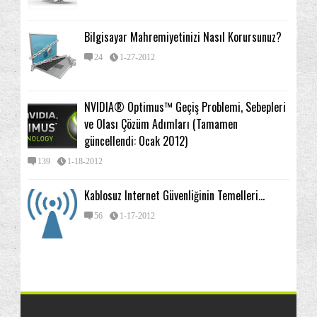
Bilgisayar Mahremiyetinizi Nasıl Korursunuz?
24
1-27-2012
NVIDIA® Optimus™ Geçiş Problemi, Sebepleri
ve Olası Çözüm Adımları (Tamamen
güncellendi: Ocak 2012)
139
1-18-2012
Kablosuz Internet Güvenliğinin Temelleri...
56
1-17-2012