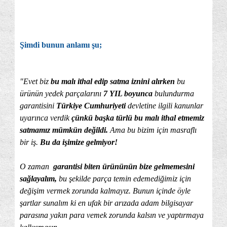
Şimdi bunun anlamı şu;
"Evet biz
bu malı ithal edip satma iznini alırken
bu
ürünün yedek parçalarını
7 YIL b
oyunca
bulundurma
garantisini
Türkiye Cumhuriyeti
devletine ilgili kanunlar
uyarınca verdik
çünkü başka türlü bu malı ithal etmemiz
satmamız mümkün değildi.
Ama bu bizim için masraflı
bir iş.
Bu da işimize gelmiyor!
O zaman
garantisi biten ürününün bize gelmemesini
sağlayalım,
bu şekilde parça temin edemediğimiz için
değişim vermek zorunda kalmayız. Bunun içinde öyle
şartlar sunalım ki en ufak bir arızada adam bilgisayar
parasına yakın para vemek zorunda kalsın ve yaptırmaya