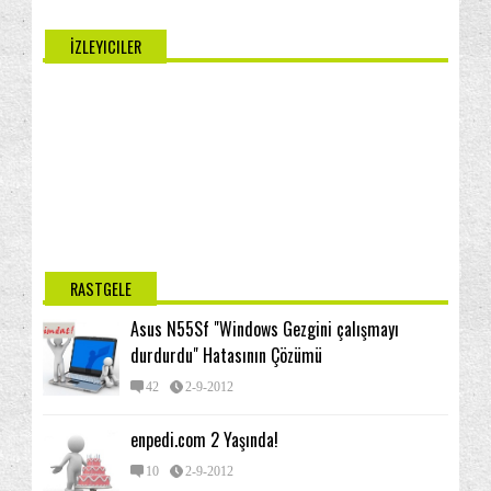
İZLEYICILER
RASTGELE
Asus N55Sf "Windows Gezgini çalışmayı
durdurdu" Hatasının Çözümü
42
2-9-2012
enpedi.com 2 Yaşında!
10
2-9-2012