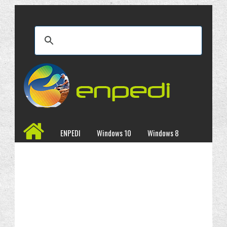
ENPEDI
Windows 10
Windows 8
Windows 7
İncelemeler
Kampanyalar
Programlar
Site Haritası