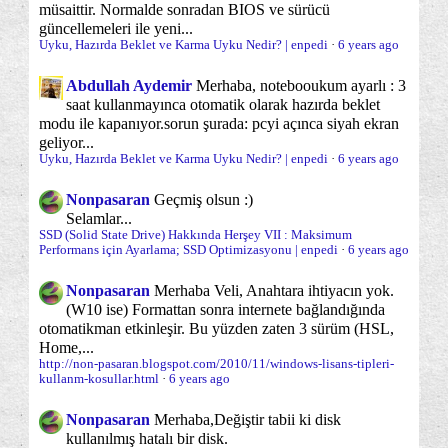
müsaittir. Normalde sonradan BIOS ve sürücü
güncellemeleri ile yeni...
Uyku, Hazırda Beklet ve Karma Uyku Nedir? | enpedi
·
6 years ago
Abdullah Aydemir
Merhaba, notebooukum ayarlı : 3
saat kullanmayınca otomatik olarak hazırda beklet
modu ile kapanıyor.sorun şurada: pcyi açınca siyah ekran
geliyor...
Uyku, Hazırda Beklet ve Karma Uyku Nedir? | enpedi
·
6 years ago
Nonpasaran
Geçmiş olsun :)
Selamlar...
SSD (Solid State Drive) Hakkında Herşey VII : Maksimum
Performans için Ayarlama; SSD Optimizasyonu | enpedi
·
6 years ago
Nonpasaran
Merhaba Veli, Anahtara ihtiyacın yok.
(W10 ise) Formattan sonra internete bağlandığında
otomatikman etkinleşir. Bu yüzden zaten 3 sürüm (HSL,
Home,...
http://non-pasaran.blogspot.com/2010/11/windows-lisans-tipleri-
kullanm-kosullar.html
·
6 years ago
Nonpasaran
Merhaba,
Değiştir tabii ki disk
kullanılmış hatalı bir disk.